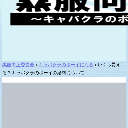
黒服向上委員会
>
キャバクラのボーイになる
>
いくら貰え
る？キャバクラのボーイの給料について
2018年8月1日
2019年3月18日
いくら貰える？キャ
バクラのボーイの給